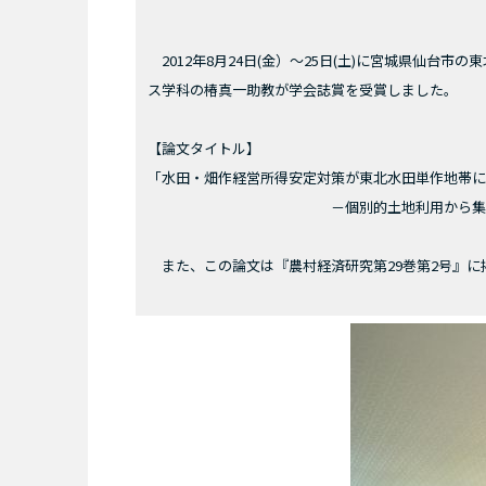
2012年8月24日(金）～25日(土)に宮城県仙台
ス学科の椿真一助教が学会誌賞を受賞しました。
【論文タイトル】
「水田・畑作経営所得安定対策が東北水田単作地帯
－個別的土地利用から集団的土
また、この論文は『農村経済研究第29巻第2号』に