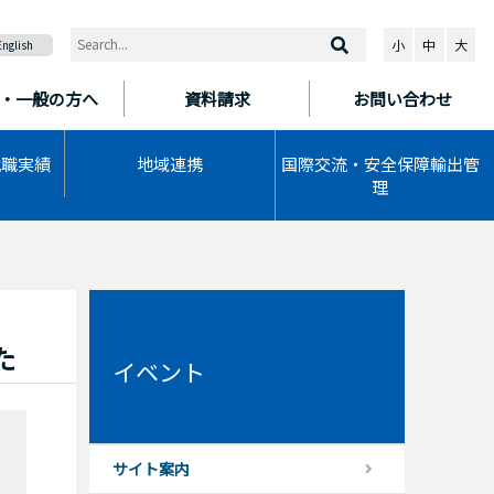
小
中
大
English
・一般の方へ
資料請求
お問い合わせ
就職実績
地域連携
国際交流・安全保障輸出管
理
た
イベント
サイト案内