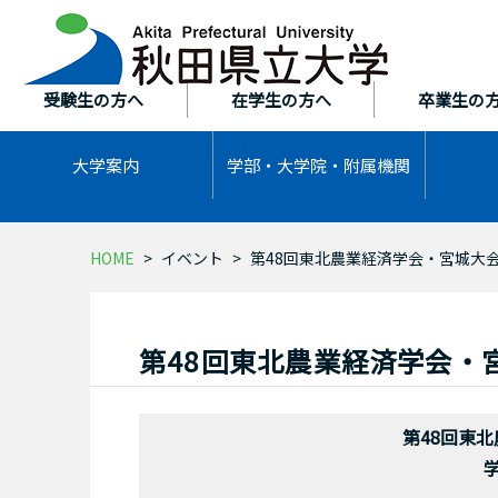
本
文
へ
ス
受験生の方へ
在学生の方へ
卒業生の
キ
ッ
大学案内
学部・大学院・
附属機関
プ
HOME
イベント
第48回東北農業経済学会・宮城大
第48回東北農業経済学会・
第48回東