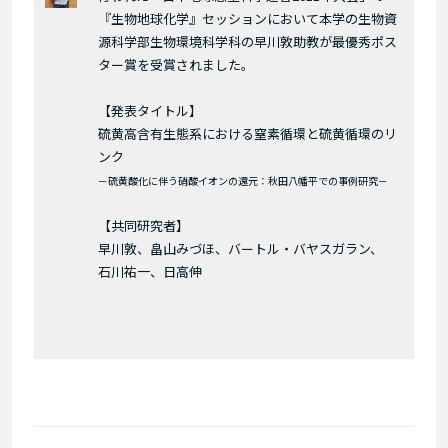
『生物地球化学』セッションにおいて本学の生物資
源科学部生物環境科学科の早川敦助教が最優秀ポス
ター賞を受賞されました。
【発表タイトル】
硫黄高含有生態系における窒素循環と硫黄循環のリ
ンク
－硫黄酸化に伴う硝酸イオンの還元：秋田八幡平での事例研究－
【共同研究者】
早川敦、畠山みづほ、バートル・バヤスガラン、
石川祐一、日高伸