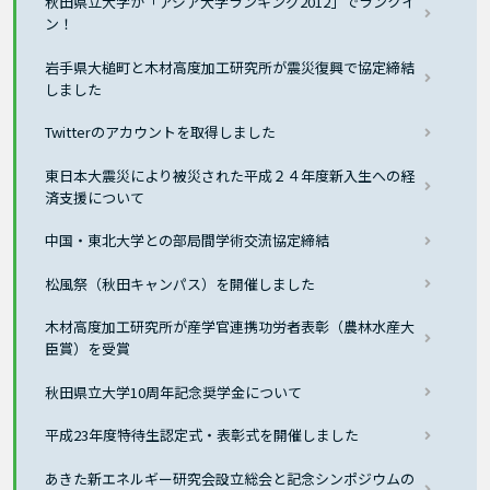
秋田県立大学が「アジア大学ランキング2012」でランクイ
ン！
岩手県大槌町と木材高度加工研究所が震災復興で協定締結
しました
Twitterのアカウントを取得しました
東日本大震災により被災された平成２４年度新入生への経
済支援について
中国・東北大学との部局間学術交流協定締結
松風祭（秋田キャンパス）を開催しました
木材高度加工研究所が産学官連携功労者表彰（農林水産大
臣賞）を受賞
秋田県立大学10周年記念奨学金について
平成23年度特待生認定式・表彰式を開催しました
あきた新エネルギー研究会設立総会と記念シンポジウムの