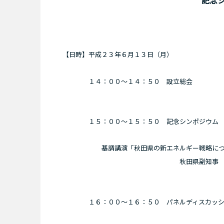
記念
【日時】平成２３年６月１３日（月）
１４：００～１４：５０ 設立総会
１５：００～１５：５０ 記念シンポジウム
基調講演「秋田県の新エネルギー戦略につ
秋田県副知事 中野
１６：００～１６：５０ パネルディスカッシ