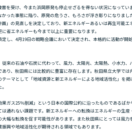
被害を受け、今また浜岡原発も停止せざるを得ない状況になってい
なかった事態に陥り、原発の危うさ、もろさが浮き彫りになりまし
計画」の見直しを決定しており、新エネルギーあるいは再生可能エ
更に省エネルギーも今まで以上に重要になります。
定し、4月19日の戦略会議において決定され、本格的に活動が開
、従来の石油や石炭に代わって、風力、太陽光、太陽熱、小水力、
であり、秋田県には比較的に豊富に存在します。秋田県立大学では
のテーマとして「地域資源と新エネルギーによる地域活性化」を掲
た。
効果ガス25％削減」という日本の国際公約に沿ったものであるばか
ては通れない課題です。新エネルギーへの転換はエネルギーの生産
の大幅な転換を促す可能性があります。また秋田県にとっては風力
業振興や地域活性化が期待される領域でもあります。