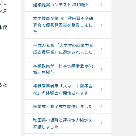
かし
建築提案コンテスト2010総評
や連
本学教員が第14回秋田腎不全研
究会で優秀発表賞を受賞しまし
市民
た
平成22年度「大学生の就業力育
成支援事業」に選定されました
本学教員が「日本伝熱学会 学術
賞」を授与
るた
視覚障害者用「スマート電子白
杖」の体験会が開催されます
卒業式・修了式を開催しました
秋田県小坂町と連携協力協定を
締結しました