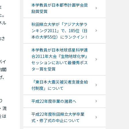
本学教員が日本都市計画学会奨
ま
励賞受賞
た。
ネル
秋田県立大学が「アジア大学ラ
ンキング2011」で、185位（日
本の大学55位）にランクイン！
始さ
本学教員が日本地球惑星科学連
合2011年大会『生物地球化学』
バイ
セッションにおいて最優秀ポス
ター賞を受賞
内閣
げ、
「東日本大震災被災者支援金給
付制度」について
り
平成22年度卒業の諸君へ
・流
平成22年度秋田県立大学卒業
をは
式・修了式の中止について