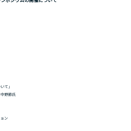
シンポジウムの開催について
いて」
節氏
ョン