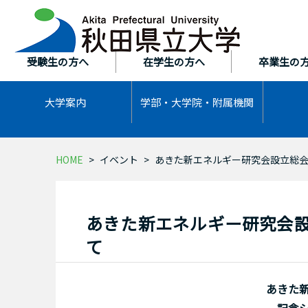
本
文
へ
ス
受験生の方へ
在学生の方へ
卒業生の
キ
ッ
大学案内
学部・大学院・
附属機関
プ
HOME
イベント
あきた新エネルギー研究会設立総
あきた新エネルギー研究会
て
あきた