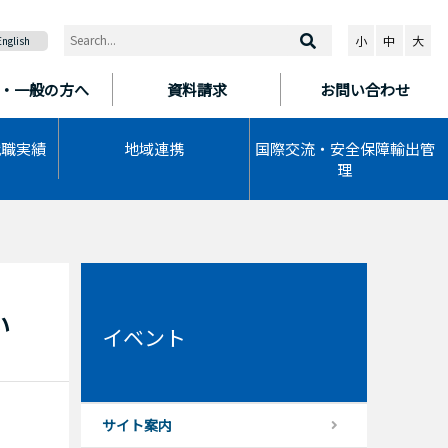
小
中
大
English
・一般の方へ
資料請求
お問い合わせ
就職実績
地域連携
国際交流・安全保障輸出管
理
い
イベント
サイト案内