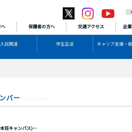
方へ
保護者の方へ
交通アクセス
企業
入試関連
学生生活
キャリア支援・
ナンバー
（2012年度）
本荘キャンパス)―