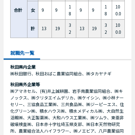
1
1
10
合計
女
9
9
9
9
8
8
0.0
3
3
10
計
13
19
13
19
2
2
0.0
就職先一覧
秋田県内企業
㈱秋田銀行、秋田おばこ農業協同組合、㈱タカヤナギ
秋田県外企業等
㈱アマネセル、(有)井上誠耕園、岩手南農業協同組合、㈱キ
ノックス、㈱クリタエイムデリカ、㈱ケイシン、㈱小林ナー
セリー、三協食品工業㈱、三共食品㈱、㈱ジーピーエス、住
化グリーン㈱、積水ハウス㈱、積水メディカル㈱、大自然生
活館㈱、大正製薬㈱、大和ハウス工業㈱、㈱ツムラ、東亜非
破壊検査㈱、日本赤十字社埼玉県支部、㈱日本天然物研究
所、農業組合法人ハイフラワー、㈱ノエビア、八戸農業協同