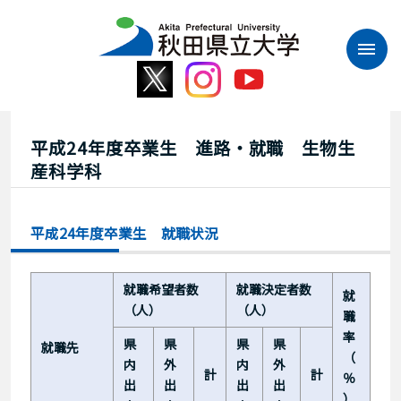
本
文
へ
ス
キ
ッ
プ
平成24年度卒業生 進路・就職 生物生
産科学科
平成24年度卒業生 就職状況
就職希望者数
就職決定者数
就
（人）
（人）
職
率
県
県
県
県
就職先
（
内
外
内
外
計
計
％
出
出
出
出
）