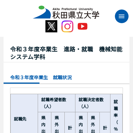
本
文
へ
ス
キ
ッ
プ
令和３年度卒業生 進路・就職 機械知能
システム学科
令和３年度卒業生 就職状況
就職希望者数
就職決定者数
就
（人）
（人）
職
率
県
県
県
県
就職先
（
内
外
内
外
計
計
％
出
出
出
出