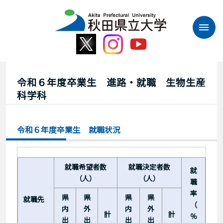
本
文
へ
ス
キ
ッ
プ
令和６年度卒業生 進路・就職 生物生産
科学科
令和６年度卒業生 就職状況
就職希望者数
就職決定者数
就
（人）
（人）
職
率
県
県
県
県
就職先
（
内
外
内
外
計
計
％
出
出
出
出