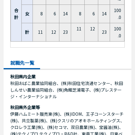
合
100
女
8
6
14
8
6
14
計
.0
11
12
100
計
11
12
23
23
.0
就職先一覧
秋田県内企業
秋田おばこ農業協同組合、(株)秋田住宅流通センター、秋田
しんせい農業協同組合、(株)角館芝浦電子、(株)プレステー
ジ・インターナショナル
秋田県外企業等
伊藤ハムミート販売東(株)、(株)IDOM、王子コーンスターチ
(株)、共立製薬(株)、(株)クスリのアオキホールティングス、
クロレラ工業(株)、(株)セコマ、双日農業(株)、宝醤油(株)、
(株)テクノプロ テクノプロ・R&D社、東亜工業(株)、日東ベ