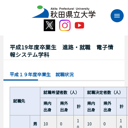
本
文
へ
ス
キ
ッ
プ
平成19年度卒業生 進路・就職 電子情
報システム学科
平成１９年度卒業生 就職状況
就職希望者数（人）
就職決定者数（人）
就職先
県内
県外
県内
県外
計
計
出身
出身
出身
出身
1
1
男
10
0
10
0
0
0