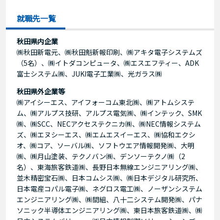
就職先一覧
秋田県内企業
㈱秋田新電元、㈱秋田魁新報印刷、㈱アキタ電子システムズ
（5名）、㈱イトダコンピュータ、㈱エスエフティー、ADK
富士システム㈱、JUKI電子工業㈱、光ガラス㈱
秋田県外企業等
㈱アイシーエス、アイフォーコム東北㈱、㈱アトムシステ
ム、㈱アルプス技研、アルプス電気㈱、㈱インテック、SMK
㈱、㈱SCC、NECアクセステクニカ㈱、㈱NEC情報システム
ズ、㈱エヌシーエス、㈱エムエスイーエス、㈱協和エクシ
オ、㈱コア、ソーバル㈱、ソフトウエア情報開発㈱、大明
㈱、㈱月山塗装、テクノバン㈱、デンソーテクノ㈱（2
名）、東海旅客鉄道㈱、長野日本無線エンジニアリング㈱、
並木精密宝石㈱、日本コムシス㈱、㈱日本デジタル研究所、
日本電産コパル電子㈱、ネグロス電工㈱、ノーザンシステム
エンジニアリング㈱、㈱間組、八十二システム開発㈱、パナ
ソニック半導体エンジニアリング㈱、東日本旅客鉄道㈱、㈱