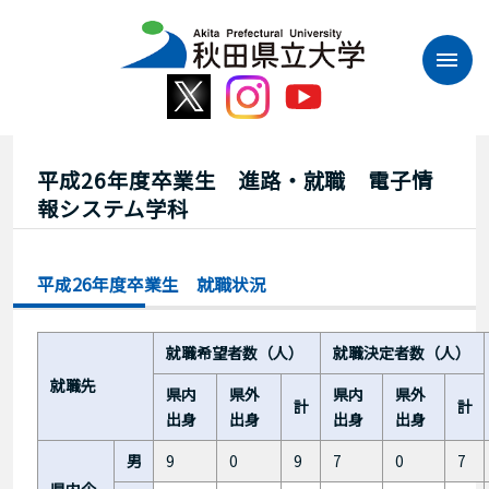
本
文
へ
ス
キ
ッ
プ
平成26年度卒業生 進路・就職 電子情
報システム学科
平成26年度卒業生 就職状況
就職希望者数（人）
就職決定者数（人）
就職先
県内
県外
県内
県外
計
計
出身
出身
出身
出身
男
9
0
9
7
0
7
県内企