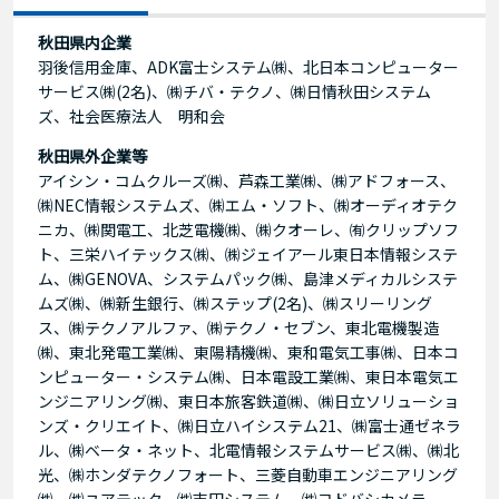
秋田県内企業
羽後信用金庫、ADK富士システム㈱、北日本コンピューター
サービス㈱(2名)、㈱チバ・テクノ、㈱日情秋田システム
ズ、社会医療法人 明和会
秋田県外企業等
アイシン・コムクルーズ㈱、芦森工業㈱、㈱アドフォース、
㈱NEC情報システムズ、㈱エム・ソフト、㈱オーディオテク
ニカ、㈱関電工、北芝電機㈱、㈱クオーレ、㈲クリップソフ
ト、三栄ハイテックス㈱、㈱ジェイアール東日本情報システ
ム、㈱GENOVA、システムパック㈱、島津メディカルシステ
ムズ㈱、㈱新生銀行、㈱ステップ(2名)、㈱スリーリング
ス、㈱テクノアルファ、㈱テクノ・セブン、東北電機製造
㈱、東北発電工業㈱、東陽精機㈱、東和電気工事㈱、日本コ
ンピューター・システム㈱、日本電設工業㈱、東日本電気エ
ンジニアリング㈱、東日本旅客鉄道㈱、㈱日立ソリューショ
ンズ・クリエイト、㈱日立ハイシステム21、㈱富士通ゼネラ
ル、㈱ベータ・ネット、北電情報システムサービス㈱、㈱北
光、㈱ホンダテクノフォート、三菱自動車エンジニアリング
㈱、㈱ユアテック、㈱吉田システム、㈱ヨドバシカメラ