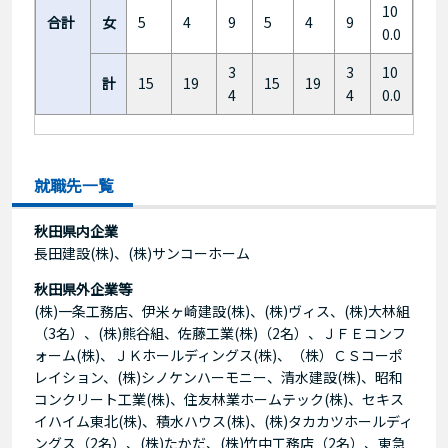
10
合計
女
5
4
9
5
4
9
0.0
3
3
10
計
15
19
15
19
4
4
0.0
就職先一覧
秋田県内企業
長田建設(株)、(株)サンコーホーム
秋田県外企業等
(株)一条工務店、伊米ヶ崎建設(株)、(株)ヴィス、(株)大林組
（3名）、(株)熊谷組、佐藤工業(株)（2名）、ＪＦＥコンフ
ォーム(株)、ＪＫホールディングス(株)、（株）ＣＳコーポ
レイション、(株)シノケンハーモニー、清水建設(株)、昭和
コンクリート工業(株)、住友林業ホームテック(株)、セキス
イハイム東北(株)、積水ハウス(株)、(株)タカカツホールディ
ングス（2名）、(株)たかだ、(株)竹中工務店（2名）、東急