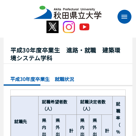
本
文
へ
ス
キ
ッ
プ
平成30年度卒業生 進路・就職 建築環
境システム学科
平成30年度卒業生 就職状況
就職希望者数
就職決定者数
就
（人）
（人）
職
率
県
県
県
県
就職先
（
内
外
内
外
計
計
％
出
出
出
出