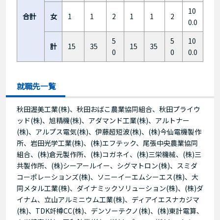
10
合計
女
1
1
2
1
1
2
0.0
5
5
10
計
15
35
15
35
0
0
0.0
就職先一覧
秋田渥美工業(株)、秋田おばこ農業協同組合、秋田プライウ
ッド(株)、旭精機(株)、アダマンド工業(株)、アルトナー
(株)、アルプス電気(株)、伊藤超短波(株)、(株)今仙電機製作
所、岩田光学工業(株)、(株)エフテック、尾張中央農業協同
組合、(株)倉元製作所、(株)コガネイ、(株)三栄機械、(株)三
共製作所、(株)シーアールイー、シグマトロン(株)、スミダ
コーポレーションズ(株)、ソニーイーエムシーエス(株)、大
同メタル工業(株)、ダイナミックソリューション(株)、(株)ダ
イナム、立山アルミニウム工業(株)、ディアイエスナカジマ
(株)、TDK竏樽CC(株)、デンソーテクノ(株)、(株)東計電算、