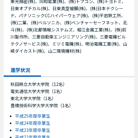
東光精密(株)、同和鉱業(株)、(株)トプコン、(株)トヨトミ、
日東オプチカル(株)、日東真空被膜(株)、(株)日本テクシー
ド、パナソニックCCハイパーウェア(株)、(株)平岩鉄工所、
(株)二葉、(株)ベルソニカ、(株)ベンチャーセーフネット、北
斗(株)、(株)北都情報システムズ、堀江金属工業(株)、(株)前
川製作所、三菱自動車エンジニアリング(株)、三菱電機ビル
テクノサービス(株)、ミツミ電機(株)、明治電機工業(株)、山
崎ダイカスト(株)、山二環境機材(株)
進学状況
秋田県立大学大学院（12名）
電気通信大学大学院（1名）
東北大学大学院（1名）
豊橋技術科学大学大学院（1名）
平成25年度卒業生
平成24年度卒業生
平成23年度卒業生
平成22年度卒業生