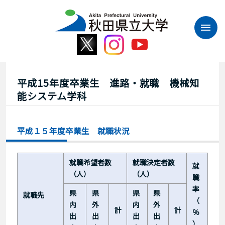
本
文
へ
ス
キ
ッ
プ
平成15年度卒業生 進路・就職 機械知
能システム学科
平成１５年度卒業生 就職状況
就職希望者数
就職決定者数
就
（人）
（人）
職
率
県
県
県
県
就職先
（
内
外
内
外
計
計
％
出
出
出
出
）