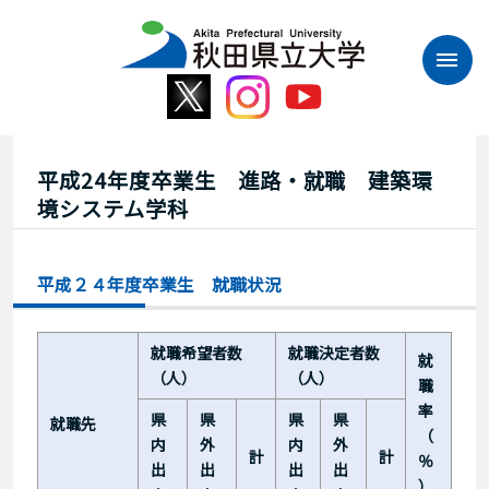
本
文
へ
ス
キ
ッ
プ
平成24年度卒業生 進路・就職 建築環
境システム学科
平成２４年度卒業生 就職状況
就職希望者数
就職決定者数
就
（人）
（人）
職
率
県
県
県
県
就職先
（
内
外
内
外
計
計
％
出
出
出
出
）