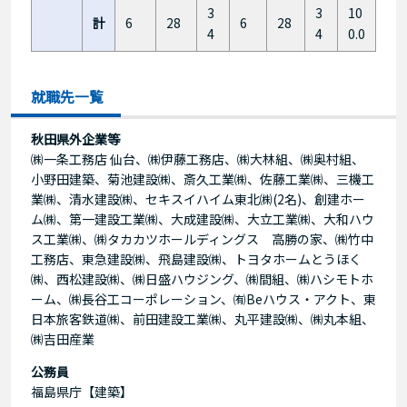
3
3
10
計
6
28
6
28
4
4
0.0
就職先一覧
秋田県外企業等
㈱一条工務店 仙台、㈱伊藤工務店、㈱大林組、㈱奥村組、
小野田建築、菊池建設㈱、斎久工業㈱、佐藤工業㈱、三機工
業㈱、清水建設㈱、セキスイハイム東北㈱(2名)、創建ホー
ム㈱、第一建設工業㈱、大成建設㈱、大立工業㈱、大和ハウ
ス工業㈱、㈱タカカツホールディングス 高勝の家、㈱竹中
工務店、東急建設㈱、飛島建設㈱、トヨタホームとうほく
㈱、西松建設㈱、㈱日盛ハウジング、㈱間組、㈱ハシモトホ
ーム、㈱長谷工コーポレーション、㈲Beハウス・アクト、東
日本旅客鉄道㈱、前田建設工業㈱、丸平建設㈱、㈱丸本組、
㈱吉田産業
公務員
福島県庁【建築】