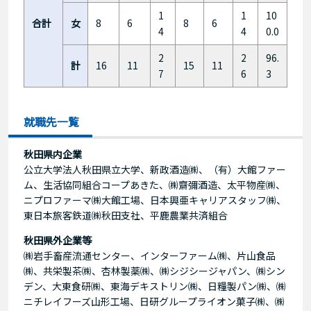
1
1
10
合計
女
8
6
8
6
4
4
0.0
2
2
96.
計
16
11
15
11
7
6
3
就職先一覧
秋田県内企業
公立大学法人秋田県立大学、新政酒造㈱、（有）大館ファー
ム、生活協同組合コープあきた、㈱齋彌酒造、太平物産㈱、
ニプロファーマ㈱大館工場、日本興亜キャリアスタッフ㈱、
東日本旅客鉄道㈱秋田支社、平鹿農業共済組合
秋田県外企業等
㈱岩手畜産流通センター、インターファーム㈱、片山食品
㈱、共栄製茶㈱、杏林製薬㈱、㈱シジシージャパン、㈱シン
デン、大東食研㈱、東海デキストリン㈱、日糧製パン㈱、㈱
ニチレイフーズ山形工場、日研グループライオン菓子㈱、㈱