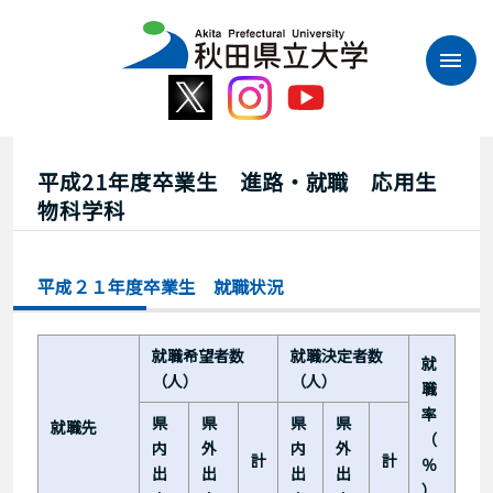
本
文
へ
ス
キ
ッ
プ
平成21年度卒業生 進路・就職 応用生
物科学科
平成２１年度卒業生 就職状況
就職希望者数
就職決定者数
就
（人）
（人）
職
率
県
県
県
県
就職先
（
内
外
内
外
計
計
％
出
出
出
出
）