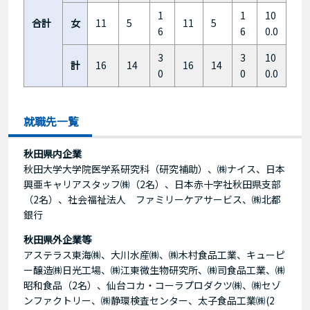
1
1
10
合計
女
11
5
11
5
6
6
0.0
3
3
10
計
16
14
16
14
0
0
0.0
就職先一覧
秋田県内企業
秋田大学大学院医学系研究科（研究補助）、㈱ナイス、日本
興亜キャリアスタッフ㈱（2名）、日本赤十字社秋田県支部
（2名）、社会福祉法人 ファミリーケアサービス、㈱北都
銀行
秋田県外企業等
アステラス東海㈱、大川水産㈱、㈱木村食品工業、キューピ
ー醸造㈱日光工場、㈱江東微生物研究所、㈱司食品工業、㈱
昭和食品（2名）、仙台コカ・コーラプロダクツ㈱、㈱セゾ
ンファクトリー、㈱静環検査センター、太子食品工業㈱(2