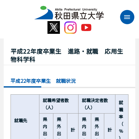
本
文
へ
ス
キ
ッ
プ
平成22年度卒業生 進路・就職 応用生
物科学科
平成22年度卒業生 就職状況
就職希望者数
就職決定者数
就
（人）
（人）
職
率
県
県
県
県
就職先
（
内
外
内
外
計
計
％
出
出
出
出
）