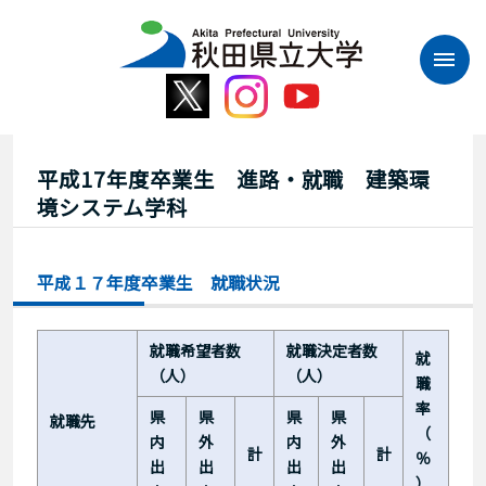
本
文
へ
ス
キ
ッ
プ
平成17年度卒業生 進路・就職 建築環
境システム学科
平成１７年度卒業生 就職状況
就職希望者数
就職決定者数
就
（人）
（人）
職
率
県
県
県
県
就職先
（
内
外
内
外
計
計
％
出
出
出
出
）