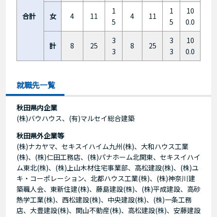
1
1
10
合計
女
4
11
4
11
5
5
0.0
3
3
10
計
8
25
8
25
3
3
0.0
就職先一覧
秋田県内企業
(株)バウハウス、(有)マルセイ総合建築
秋田県外企業等
(株)ナカヤマ、セキスイハイム九州(株)、大和ハウス工業
(株)、(株)仁田工務店、(株)パナホーム北関東、セキスイハイ
ム東北(株)、(株)上山木材住宅事業部、高松建設(株)、(株)ユ
キ・コーポレーション、北都ハウス工業(株)、(株)神奈川建
築職人会、東新住建(株)、藤島建設(株)、(株)平成建設、高砂
熱学工業(株)、西松建設(株)、中央建設(株)、(株)一条工務
店、大豊建設(株)、関山不動産(株)、高松建設(株)、安藤建設