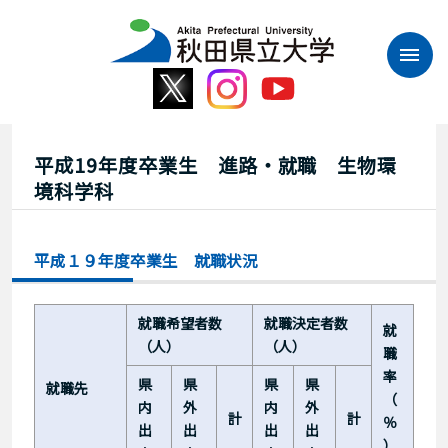
本
文
へ
ス
キ
ッ
プ
平成19年度卒業生 進路・就職 生物環
境科学科
平成１９年度卒業生 就職状況
就職希望者数
就職決定者数
就
（人）
（人）
職
率
県
県
県
県
就職先
（
内
外
内
外
計
計
％
出
出
出
出
）