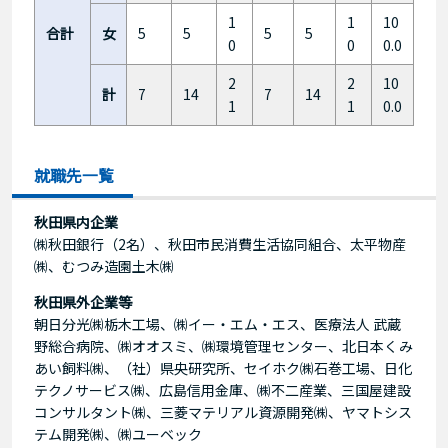
1
1
10
合計
女
5
5
5
5
0
0
0.0
2
2
10
計
7
14
7
14
1
1
0.0
就職先一覧
秋田県内企業
㈱秋田銀行（2名）、秋田市民消費生活協同組合、太平物産
㈱、むつみ造園土木㈱
秋田県外企業等
朝日分光㈱栃木工場、㈱イー・エム・エス、医療法人 武蔵
野総合病院、㈱オオスミ、㈱環境管理センター、北日本くみ
あい飼料㈱、（社）県央研究所、セイホク㈱石巻工場、日化
テクノサービス㈱、広島信用金庫、㈱不二産業、三国屋建設
コンサルタント㈱、三菱マテリアル資源開発㈱、ヤマトシス
テム開発㈱、㈱ユーベック