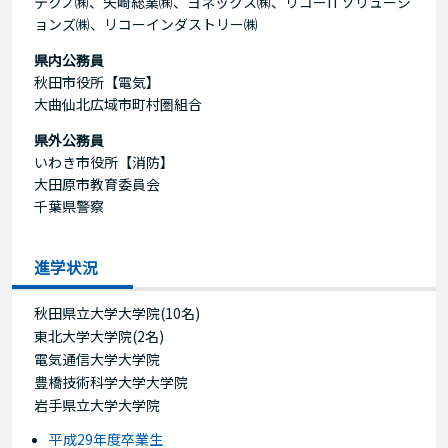
テクノ㈱、矢崎総業㈱、ヨネックス㈱、リコーITソリューシ
ョンズ㈱、リコーインダストリー㈱
県内公務員
秋田市役所【電気】
大曲仙北広域市町村圏組合
県外公務員
いわき市役所【消防】
大田原市教育委員会
千葉県警察
進学状況
秋田県立大学大学院(10名)
東北大学大学院(2名)
電気通信大学大学院
豊橋技術科学大学大学院
岩手県立大学大学院
平成29年度卒業生