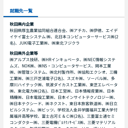
就職先一覧
秋田県内企業
秋田県厚生農業協同組合連合会、㈱アチカ、㈱伊徳、エイデ
イケイ富士システム ㈱、北日本コンピューターサービス㈱(2
名)、JUKI電子工業㈱、㈱東北フジクラ
秋田県外企業等
㈱アルプス技研、㈱HRインキュベータ、㈱NEC情報システ
ムズ、NOK㈱、㈱NS・コンピュータサービス、岡本工業
㈱、㈱管理システム、㈱北村製作所、㈱協和エクシオ、三機
工業㈱、㈱三戸芝浦電子(2名)、スズキ㈱、ソーバル㈱、多
摩川ハイテック㈱、筑波ダイカスト工業㈱、東芝エレベータ
㈱、東北電力㈱(2名)、日本工営㈱、日本情報産業㈱、日本
精機㈱、日本電設工業㈱、日本インサイトテクノロジー㈱、
㈱日本テクシード、㈱ネクスト、東日本旅客鉄道㈱、㈱日立
ビルシステム、㈱ビッツ、学校法人金井学園福井工業大学付
属福井高等学校、富士古河Ｅ＆Ｃ㈱(2名)、三重富士通セミ
コンダクター㈱、三菱電機ﾋﾞﾙﾃｸﾉｻｰﾋﾞｽ㈱、三菱マテリアル