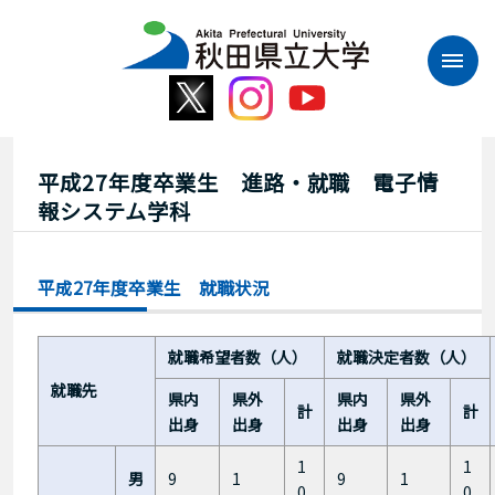
本
文
へ
ス
キ
ッ
プ
平成27年度卒業生 進路・就職 電子情
報システム学科
平成27年度卒業生 就職状況
就職希望者数（人）
就職決定者数（人）
就職先
県内
県外
県内
県外
計
計
出身
出身
出身
出身
1
1
男
9
1
9
1
0
0