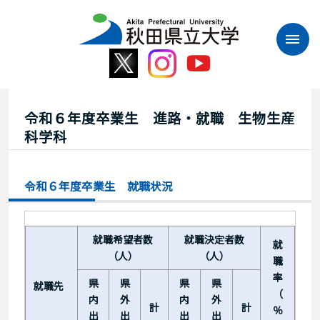
本
文
へ
ス
キ
ッ
プ
令和６年度卒業生 進路・就職 生物生産
科学科
令和６年度卒業生 就職状況
就職希望者数
就職決定者数
就
（人）
（人）
職
率
県
県
県
県
就職先
（
内
外
内
外
計
計
％
出
出
出
出