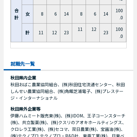
合
100
女
8
6
14
8
6
14
計
.0
11
12
100
計
11
12
23
23
.0
就職先一覧
秋田県内企業
秋田おばこ農業協同組合、(株)秋田住宅流通センター、秋田
しんせい農業協同組合、(株)角館芝浦電子、(株)プレステー
ジ・インターナショナル
秋田県外企業等
伊藤ハムミート販売東(株)、(株)IDOM、王子コーンスターチ
(株)、共立製薬(株)、(株)クスリのアオキホールティングス、
クロレラ工業(株)、(株)セコマ、双日農業(株)、宝醤油(株)、
(株)テクノプロ テクノプロ・R&D社、東亜工業(株)、日東ベ