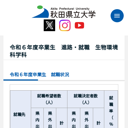
本
文
へ
ス
キ
ッ
プ
令和６年度卒業生 進路・就職 生物環境
科学科
令和６年度卒業生 就職状況
就職希望者数
就職決定者数
就
（人）
（人）
職
率
県
県
県
県
就職先
（
内
外
内
外
計
計
％
出
出
出
出