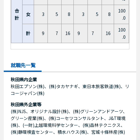
合
100
女
3
5
8
3
5
8
計
.0
100
計
9
7
16
9
7
16
.0
就職先一覧
秋田県内企業
秋田エプソン(株)、(株)タカヤナギ、東日本旅客鉄道(株)、リ
コージャパン(株)
秋田県外企業等
(株)NJS、オリジナル設計(株)、(株)グリーンアンドアーツ、
グリーン産業(株)、(株)コーセツコンサルタント、J&T環境
(株)、(一財)上越環境科学センター、(株)森林テクニクス、
(株)静環検査センター、積水ハウス(株)、宮城十條林産(株)