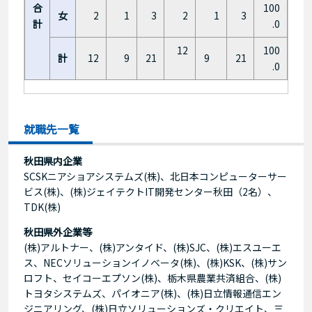
合
100
女
2
1
3
2
1
3
計
.0
12
100
計
12
9
21
9
21
.0
就職先一覧
秋田県内企業
SCSKニアショアシステムズ(株)、北日本コンピューターサー
ビス(株)、(株)ジェイテクトIT開発センター秋田（2名）、
TDK(株)
秋田県外企業等
(株)アルトナー、(株)アンタイド、(株)SJC、(株)エスユーエ
ス、NECソリューションイノベータ(株)、(株)KSK、(株)サン
ロフト、セイコーエプソン(株)、栃木県農業共済組合、(株)
トヨタシステムズ、パイオニア(株)、(株)日立情報通信エン
ジニアリング、(株)日立ソリューションズ・クリエイト、三