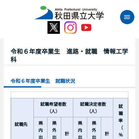
本
文
へ
ス
キ
ッ
プ
令和６年度卒業生 進路・就職 情報工学
科
令和６年度卒業生 就職状況
就職希望者数
就職決定者数
就
（人）
（人）
職
率
県
県
県
県
就職先
（
内
外
内
外
計
計
％
出
出
出
出