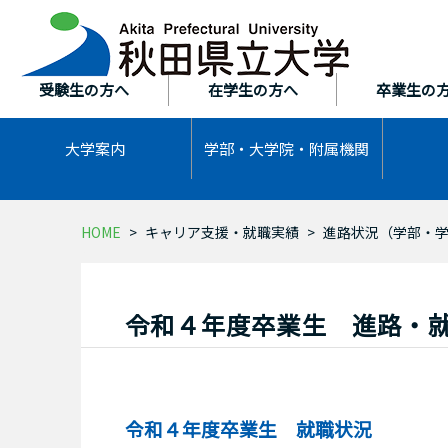
本
文
へ
ス
受験生の方へ
在学生の方へ
卒業生の
キ
ッ
大学案内
学部・大学院・
附属機関
プ
HOME
キャリア支援・就職実績
進路状況（学部・
令和４年度卒業生 進路・
令和４年度卒業生 就職状況