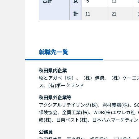
合計
女
５
12
計
11
21
就職先一覧
秋田県内企業
稲とアガベ（株）、（株）伊徳、（株）ケーエス
ス、(有)ポークランド
秋田県外企業等
アクシアルリテイリング(株)、岩村養鶏(株)、SCS
保険協会、全薬工業(株)、WDB(株)エウレカ社
成(株)、日東ベスト(株)、日本ハムマーケティン
公務員