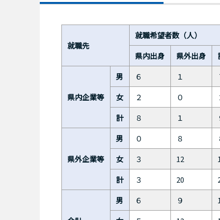
就職希望者数（人）
就職先
県内出身
県外出身
男
６
１
県内企業等
女
２
０
計
８
１
男
０
８
県外企業等
女
３
12
計
３
20
男
６
９