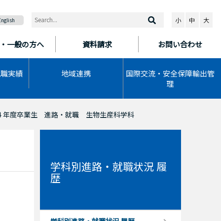
小
中
大
English
・一般の方へ
資料請求
お問い合わせ
就職実績
地域連携
国際交流・安全保障輸出管
理
４年度卒業生 進路・就職 生物生産科学科
学科別進路・就職状況 履
歴