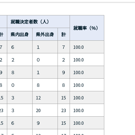
就職決定者数（人）
就職率（％）
計
県内出身
県外出身
計
７
６
１
７
100.0
２
２
０
２
100.0
９
８
１
９
100.0
８
０
８
８
100.0
15
３
12
15
100.0
23
３
20
23
100.0
15
６
９
15
100.0