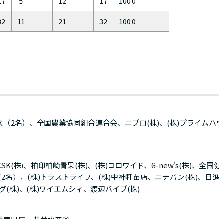
17
５
12
17
100.0
32
11
21
32
100.0
（2名）、全国農業協同組合連合会、ニプロ(株)、(株)プライムハ
K(株)、柏印柏崎青果(株)、(株)コロワイド、G-new's(株)、全国
（2名）、(株)トラストライフ、(株)中神種苗店、ニチバン(株)、日
グ(株)、(株)ワイエムシィ、渡辺パイプ(株)