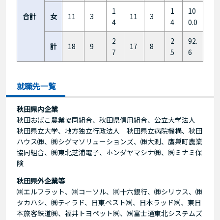
1
1
10
合計
女
11
3
11
3
4
4
0.0
2
2
92.
計
18
9
17
8
7
5
6
就職先一覧
秋田県内企業
秋田おばこ農業協同組合、秋田県信用組合、公立大学法人
秋田県立大学、地方独立行政法人 秋田県立病院機構、秋田
ハウス㈱、㈱シグマソリューションズ、㈱大測、鷹巣町農業
協同組合、㈱東北芝浦電子、ホンダヤマシナ㈱、㈱ミナミ保
険
秋田県外企業等
㈱エルフラット、㈱コーソル、㈱十六銀行、㈱シリウス、㈱
タカハシ、㈱ティラド、日東ベスト㈱、日本ラッド㈱、東日
本旅客鉄道㈱、福井トヨペット㈱、㈱富士通東北システムズ