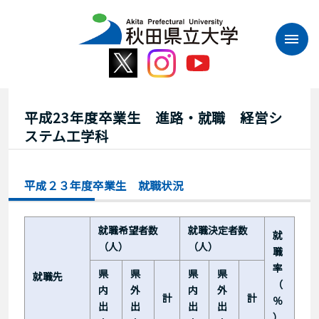
本
文
へ
ス
キ
ッ
プ
平成23年度卒業生 進路・就職 経営シ
ステム工学科
平成２３年度卒業生 就職状況
就職希望者数
就職決定者数
就
（人）
（人）
職
率
県
県
県
県
就職先
（
内
外
内
外
計
計
％
出
出
出
出
）