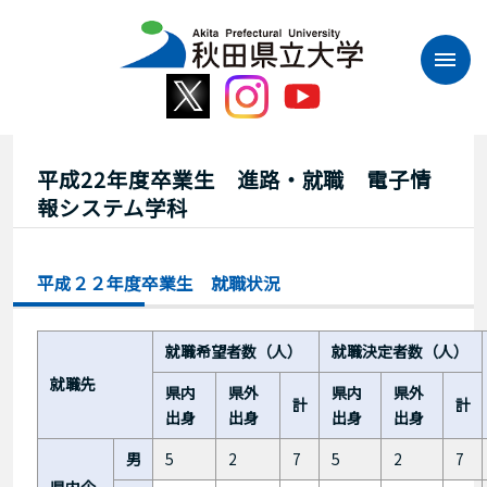
本
文
へ
ス
キ
ッ
プ
平成22年度卒業生 進路・就職 電子情
報システム学科
平成２２年度卒業生 就職状況
就職希望者数（人）
就職決定者数（人）
就職先
県内
県外
県内
県外
計
計
出身
出身
出身
出身
男
5
2
7
5
2
7
県内企