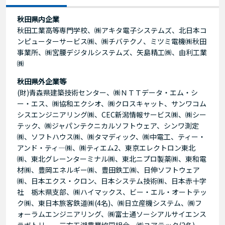
秋田県内企業
秋田工業高等専門学校、㈱アキタ電子システムズ、北日本コ
ンピューターサービス㈱、㈱チバテクノ、ミツミ電機㈱秋田
事業所、㈱宮腰デジタルシステムズ、矢島精工㈱、由利工業
㈱
秋田県外企業等
(財)青森県建築技術センター、㈱ＮＴＴデータ・エム・シ
ー・エス、㈱協和エクシオ、㈱クロスキャット、サンワコム
シスエンジニアリング㈱、CEC新潟情報サービス㈱、㈱シー
テック、㈱ジャパンテクニカルソフトウェア、シンワ測定
㈱、ソフトハウス㈱、㈱タマディック、㈱中電工、ティー・
アンド・ティ―㈱、㈱ティエム2、東京エレクトロン東北
㈱、東北グレーンターミナル㈱、東北ニプロ製薬㈱、東和電
材㈱、豊岡エネルギー㈱、豊田鉄工㈱、日伸ソフトウェア
㈱、日本エクス・クロン、日本システム技術㈱、日本赤十字
社 栃木県支部、㈱ハイマックス、ビー・エル・オートテッ
ク㈱、東日本旅客鉄道㈱(4名)、㈱日立産機システム、㈱フ
ォーラムエンジニアリング、㈱富士通ソーシアルサイエンス
ラボトリー、三方五湖農業協同組合、㈱ユアテック(2名) 、