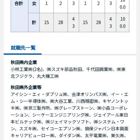
合計
女
1
2
3
1
2
3
0.0
4
4
10
計
15
28
15
28
3
3
0.0
就職先一覧
秋田県内企業
小林工業㈱(2名)、㈱スズキ部品秋田、千代田興業㈱、㈱東
北フジクラ、丸大機工㈱
秋田県外企業等
アイシン・エィ・ダブリュ㈱、会津オリンパス㈱、イー・エ
ム・シー半導体㈱、㈱大谷工業、川西精密㈱、キヤノントッ
キ㈱、㈱京三製作所、㈱グレープストーン、㈱小森コーポレ
ーション、シーケーエンジニアリング㈱、ジェイアール東日
本ビルテック㈱、㈱ジェイマックソフト、㈱システム・ワ
ン、スズキ㈱、セイコーエプソン㈱、損保ジャパン日本興亜
キャリアビューロー㈱、ダイダン㈱、太平電業㈱、東久㈱、