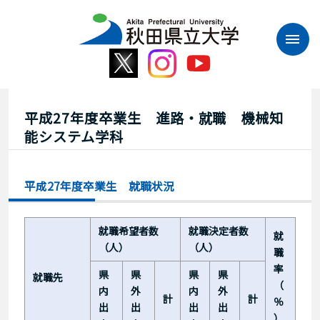
本
文
へ
ス
キ
ッ
プ
平成27年度卒業生 進路・就職 機械知
能システム学科
平成27年度卒業生 就職状況
就職希望者数
就職決定者数
就
（人）
（人）
職
率
県
県
県
県
就職先
（
内
外
内
外
計
計
％
出
出
出
出
）