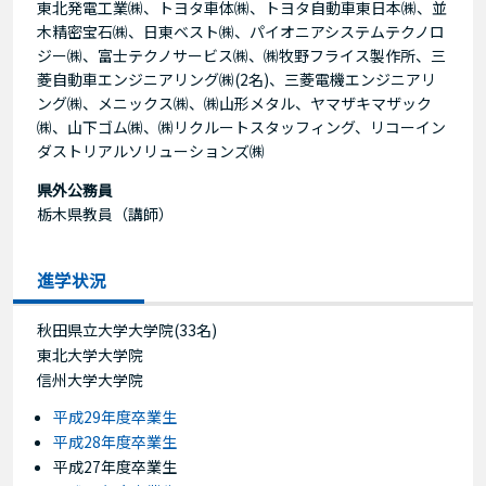
東北発電工業㈱、トヨタ車体㈱、トヨタ自動車東日本㈱、並
木精密宝石㈱、日東ベスト㈱、パイオニアシステムテクノロ
ジー㈱、富士テクノサービス㈱、㈱牧野フライス製作所、三
菱自動車エンジニアリング㈱(2名)、三菱電機エンジニアリ
ング㈱、メニックス㈱、㈱山形メタル、ヤマザキマザック
㈱、山下ゴム㈱、㈱リクルートスタッフィング、リコーイン
ダストリアルソリューションズ㈱
県外公務員
栃木県教員（講師）
進学状況
秋田県立大学大学院(33名)
東北大学大学院
信州大学大学院
平成29年度卒業生
平成28年度卒業生
平成27年度卒業生