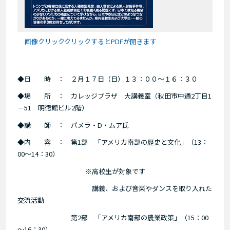
画像クリッククリックするとPDFが開きます
◆日 時 ： ２月１７日（日）１３：００～１６：３０
◆場 所 ： カレッジプラザ 大講義室（秋田市中通2丁目1
－51 明徳館ビル2階）
◆講 師 ： パメラ・D・ムア氏
◆内 容 ： 第1部 「アメリカ南部の歴史と文化」（13：
00～14：30）
※高校生が対象です
講義、および音楽やダンスを取り入れた
交流活動
第2部 「アメリカ南部の農業政策」（15：00
～16：30）