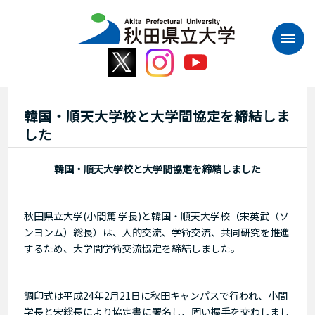
本
文
へ
ス
キ
ッ
プ
韓国・順天大学校と大学間協定を締結しま
した
韓国・順天大学校と大学間協定を締結しました
秋田県立大学(小間篤 学長)と韓国・順天大学校（宋英武（ソ
ンヨンム）総長）は、人的交流、学術交流、共同研究を推進
するため、大学間学術交流協定を締結しました。
調印式は平成24年2月21日に秋田キャンパスで行われ、小間
学長と宋総長により協定書に署名し、固い握手を交わしまし