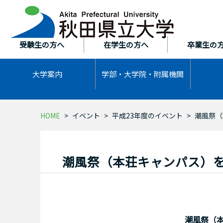
本
文
へ
ス
受験生の方へ
在学生の方へ
卒業生の
キ
ッ
大学案内
学部・大学院・
附属機関
プ
HOME
イベント
平成23年度のイベント
潮風祭（
潮風祭（本荘キャンパス）
潮風祭（