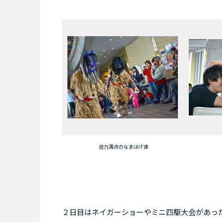
迫力満点のなまはげ達
２日目はネイガーショーやミニ四駆大会があっ