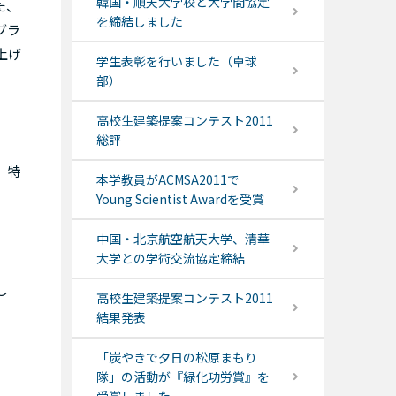
韓国・順天大学校と大学間協定
た、
を締結しました
ブラ
上げ
学生表彰を行いました（卓球
部）
高校生建築提案コンテスト2011
総評
。特
本学教員がACMSA2011で
Young Scientist Awardを受賞
中国・北京航空航天大学、清華
大学との学術交流協定締結
し
高校生建築提案コンテスト2011
結果発表
「炭やきで夕日の松原まもり
隊」の活動が『緑化功労賞』を