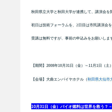
秋田県立大学と秋田大学が連携して、講演会を
初日は技術フォーラムを、
2
日目は市民講演会を
受講は無料ですが、事前の申込みをお願いしま
2008
10
31
11
1
【期間】
年
月
日（金）～
月
日（土
【会場】大曲エンパイヤホテル（
秋田県大仙市
10
31
月
日（金）
バイオ燃料は世界を救う？