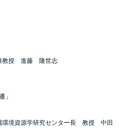
准教授 進藤 隆世志
遷」
属環境資源学研究センター長 教授 中田