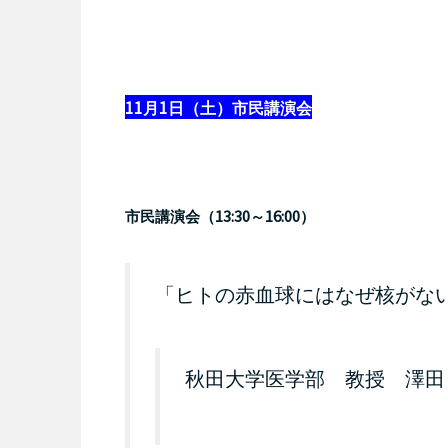
11
1
月
日（土）
市民講演会
13:30
16:00
市民講演会（
～
）
「ヒトの赤血球にはなぜ核がな
秋田大学医学部 教授 澤田