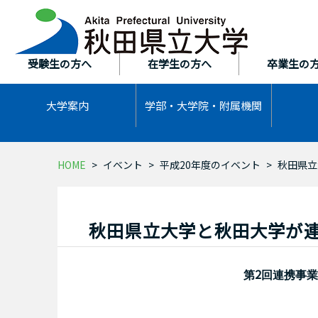
本
文
へ
ス
受験生の方へ
在学生の方へ
卒業生の
キ
ッ
大学案内
学部・大学院・
附属機関
プ
HOME
イベント
平成20年度のイベント
秋田県立
秋田県立大学と秋田大学が
2
第
回連携事