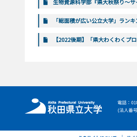
生物資源科学部『県大秋祭り～サ
「総面積が広い公立大学」ランキ
【2022後期】「県大わくわくプ
電話：018-
(法人番号 