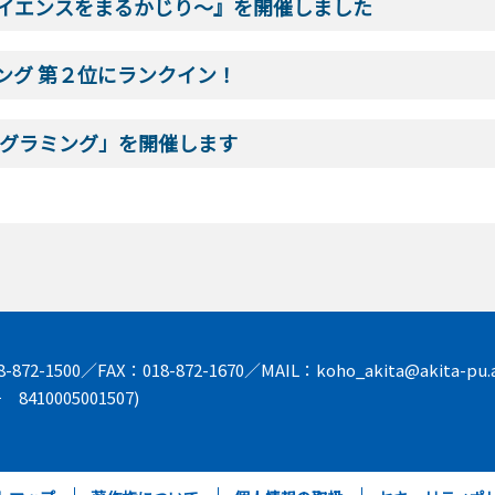
イエンスをまるかじり～』を開催しました
ング 第２位にランクイン！
ログラミング」を開催します
872-1500／FAX：018-872-1670／MAIL：koho_akita@akita-pu.a
8410005001507)