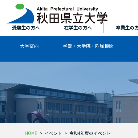
本
文
へ
ス
受験生の方へ
在学生の方へ
卒業生の
キ
ッ
大学案内
学部・大学院・
附属機関
プ
HOME
イベント
令和4年度のイベント