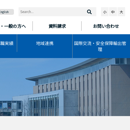
小
中
大
English
・一般の方へ
資料請求
お問い合わせ
就職実績
地域連携
国際交流・安全保障輸出管
理