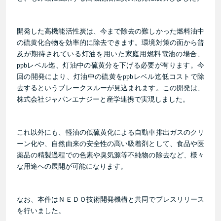
開発した高機能活性炭は、今まで除去の難しかった燃料油中
の硫黄化合物を効率的に除去できます。環境対策の面から普
及が期待されている灯油を用いた家庭用燃料電池の場合、
ppb
レベル迄、灯油中の硫黄分を下げる必要が有ります。今
回の開発により、灯油中の硫黄を
ppb
レベル迄低コストで除
去するというブレークスルーが見込まれます。この開発は、
株式会社ジャパンエナジーと産学連携で実現しました。
これ以外にも、軽油の低硫黄化による自動車排出ガスのクリ
ーン化や、自然由来の安全性の高い吸着剤として、食品や医
薬品の精製過程での色素や臭気源等不純物の除去など、様々
な用途への展開が可能になります。
なお、本件はＮＥＤＯ技術開発機構と共同でプレスリリース
を行いました。