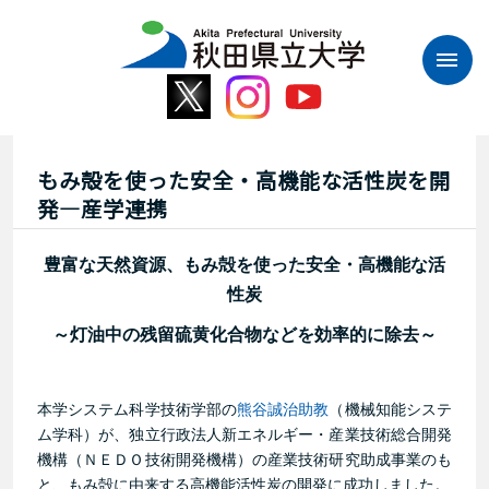
本
文
へ
ス
キ
ッ
プ
もみ殻を使った安全・高機能な活性炭を開
発―産学連携
豊富な天然資源、もみ殻を使った安全・高機能な活
性炭
～灯油中の残留硫黄化合物などを効率的に除去～
本学システム科学技術学部の
熊谷誠治助教
（機械知能システ
ム学科）が、独立行政法人新エネルギー・産業技術総合開発
機構（ＮＥＤＯ技術開発機構）の産業技術研究助成事業のも
と、もみ殻に由来する高機能活性炭の開発に成功しました。