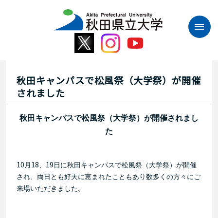
本
文
へ
ス
キ
ッ
プ
秋田キャンパスで松風祭（大学祭）が開催
されました
秋田キャンパスで松風祭（大学祭）が開催されまし
た
10
18
19
月
、
日に秋田キャンパスで松風祭（大学祭）が開催
され、両日とも好天に恵まれたこともあり数多くの方々にご
来場いただきました。