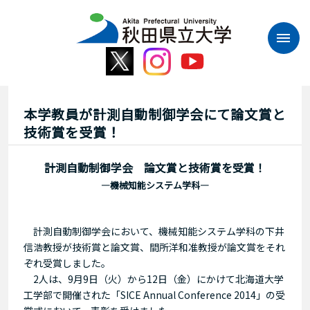
本
文
へ
ス
キ
ッ
プ
本学教員が計測自動制御学会にて論文賞と
技術賞を受賞！
計測自動制御学会 論文賞と技術賞を受賞！
―機械知能システム学科―
計測自動制御学会において、機械知能システム学科の下井
信浩教授が技術賞と論文賞、間所洋和准教授が論文賞をそれ
ぞれ受賞しました。
2人は、9月9日（火）から12日（金）にかけて北海道大学
工学部で開催された「SICE Annual Conference 2014」の受