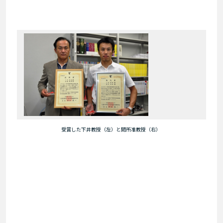
受賞した下井教授（左）と間所准教授（右）