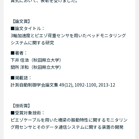
賞式において、表彰を受けました。
【論文賞】
■論文タイトル：
3軸加速度とピエゾ荷重センサを用いたベッドモニタリング
システムに関する研究
■著者：
下井 信浩（秋田県立大学）
間所 洋和（秋田県立大学）
■掲載誌：
計測自動制御学会論文集 49(12), 1092-1100, 2013-12
【技術賞】
■受賞対象技術：
ピエゾケーブルを用いた橋梁の振動特性に関するモニタリン
グ用センサとそのデータ通信システムに関する装置の開発