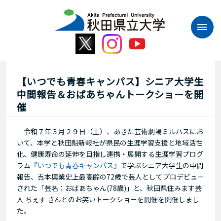
本
文
へ
ス
キ
ッ
プ
【いつでも青春キャンパス】シニア大学生
中間報告＆おばあちゃんトークショーを開
催
令和７年３月２９日（土）、あきた芸術劇場ミルハスにお
いて、本学と秋田魁新報社が県民の生涯学習支援と地域活性
化、健康寿命の延伸を目指し連携・展開する生涯学習プログ
ラム
『いつでも青春キャンパス』
で学ぶシニア大学生の中間
報告、吉本興業史上最高齢の72歳で芸人としてプロデビュー
された「芸名：おばあちゃん(78歳)」と、秋田県住みます芸
人 ちぇす さんとのお笑いトークショーを開催を開催しまし
た。