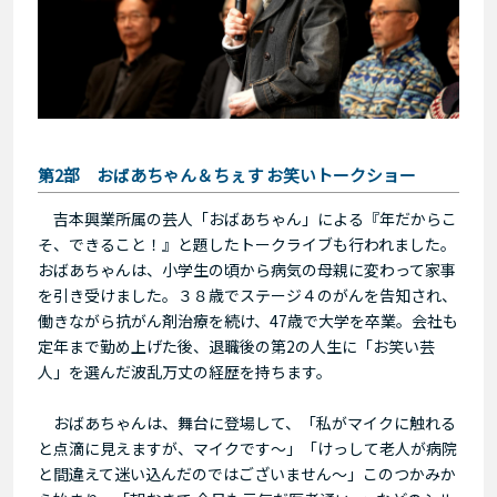
第2部 おばあちゃん＆ちぇす お笑いトークショー
吉本興業所属の芸人「おばあちゃん」による『年だからこ
そ、できること！』と題したトークライブも行われました。
おばあちゃんは、小学生の頃から病気の母親に変わって家事
を引き受けました。３８歳でステージ４のがんを告知され、
働きながら抗がん剤治療を続け、47歳で大学を卒業。会社も
定年まで勤め上げた後、退職後の第2の人生に「お笑い芸
人」を選んだ波乱万丈の経歴を持ちます。
おばあちゃんは、舞台に登場して、「私がマイクに触れる
と点滴に見えますが、マイクです～」「けっして老人が病院
と間違えて迷い込んだのではございません～」このつかみか