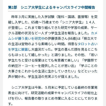
第1部 シニア大学生によるキャンパスライフ中間報告
昨年３月に実施した入学試験（理科・国語、面接等）を突
破し入学した、65歳～75歳までの「シニア大学生」１４人
が登壇し、これまで取り組んできた研究や学習の成果、サー
クル活動の状況など一人ずつ学生生活を報告しました。
カメ
ムシが嫌う臭いを研究中
の伊藤慎吾さん(66歳)は「県立大で
の生活は宝物のような素晴らしい時間。得意な
タロット占い
を学生に披露
し大盛況だった。学生の喜んだ顔を見るとこち
らもほっとして嬉しかった」と語りました。その他、「若い
学生たちと受ける授業はとても有意義で楽しい」「学園祭で
の納豆汁・コーヒーを提供したことが思い出」「学ぶことの
大事さをこれからの生活に生かしていきたい」などといった
声が聞かれ、学生生活の充実ぶりが窺えました。
シニア大学生は今後、５月末に予定している最終の卒業発
表会に向けて、研究活動の成果やキャンパスライフの総仕上
げを行い、報告書の取りまとめ作業に入ることにしておりま
す。