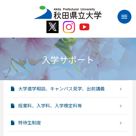
本
文
へ
ス
キ
ッ
プ
入学サポート
大学進学相談、キャンパス見学、出前講義
授業料、入学料、入学検定料等
特待生制度