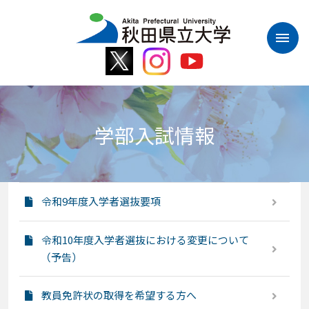
本
文
へ
ス
キ
ッ
プ
学部入試情報
令和9年度入学者選抜要項
令和10年度入学者選抜における変更について
（予告）
教員免許状の取得を希望する方へ