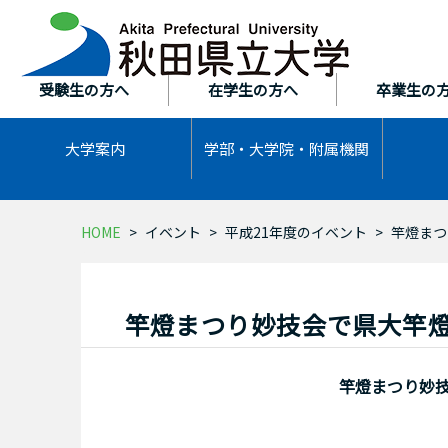
本
文
へ
ス
受験生の方へ
在学生の方へ
卒業生の
キ
ッ
大学案内
学部・大学院・
附属機関
プ
HOME
イベント
平成21年度のイベント
竿燈まつ
竿燈まつり妙技会で県大竿
竿燈まつり妙