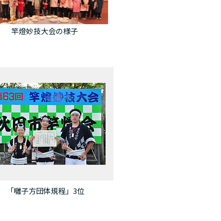
竿燈妙技大会の様子
「囃子方団体規程」3位