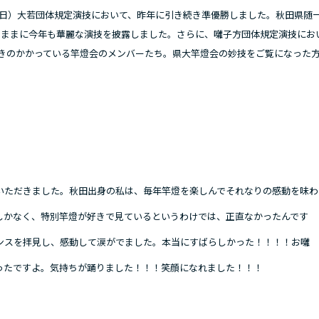
～6日）大若団体規定演技において、昨年に引き続き準優勝しました。秋田県随
のままに今年も華麗な演技を披露しました。さらに、囃子方団体規定演技にお
きのかかっている竿燈会のメンバーたち。県大竿燈会の妙技をご覧になった
いただきました。秋田出身の私は、毎年竿燈を楽しんでそれなりの感動を味わ
しかなく、特別竿燈が好きで見ているというわけでは、正直なかったんです
ンスを拝見し、感動して涙がでました。本当にすばらしかった！！！！お囃
ったですよ。気持ちが踊りました！！！笑顔になれました！！！