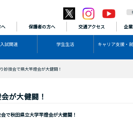
方へ
保護者の方へ
交通アクセス
企業
入試関連
学生生活
キャリア支援・
り妙技会で県大竿燈会が大健闘！
燈会が大健闘！
技会で秋田県立大学竿燈会が大健闘！