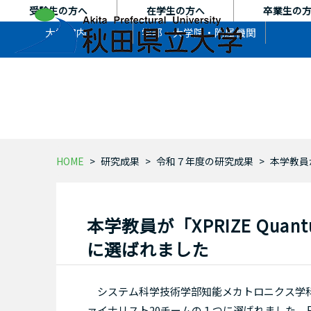
本
受験生の方へ
在学生の方へ
卒業生の
文
大学案内
学部・大学院・
附属機関
へ
ス
キ
ッ
プ
HOME
研究成果
令和７年度の研究成果
本学教員が
本学教員が「XPRIZE Quant
に選ばれました
システム科学技術学部知能メカトロニクス学
ァイナリスト20チームの１つに選ばれました