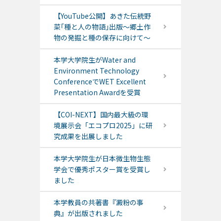
【YouTube公開】あきた伝統野
菜｢種と人の物語｣出版～郷土作
物の発掘と種の保存に向けて～
本学大学院生がWater and
Environment Technology
ConferenceでWET Excellent
Presentation Awardを受賞
【COI-NEXT】国内最大級の環
境展示会「エコプロ2025」に研
究成果を出展しました
本学大学院生が日本微生物生態
学会で優秀ポスター賞を受賞し
ました
本学教員の共著書『澱粉の事
典』が出版されました