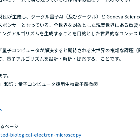
RIZE 財団が主催し、グーグル量子AI（及びグーグル）と Geneva Scienc
ESDA) が共同でスポンサーとなっている、全世界を対象とした現実世界にある重
ィングアルゴリズムを生成することを目的とした世界的なコンテス
量子コンピュータが解決すると期待される実世界の複雑な課題（
て、量子アルゴリズムを設計・解析・提案する」ことです。
ます。
 microscopy」和訳：量子コンピュータ援用生物電子顕微鏡
s
ているページ
sted-biological-electron-microscopy