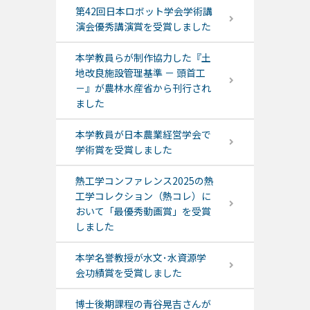
第42回日本ロボット学会学術講
演会優秀講演賞を受賞しました
本学教員らが制作協力した『土
地改良施設管理基準 － 頭首工
－』が農林水産省から刊行され
ました
本学教員が日本農業経営学会で
学術賞を受賞しました
熱工学コンファレンス2025の熱
工学コレクション（熱コレ）に
おいて「最優秀動画賞」を受賞
しました
本学名誉教授が水文･水資源学
会功績賞を受賞しました
博士後期課程の青谷晃吉さんが