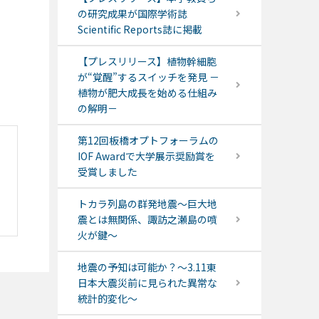
の研究成果が国際学術誌
Scientific Reports誌に掲載
【プレスリリース】植物幹細胞
が“覚醒”するスイッチを発見 －
植物が肥大成長を始める仕組み
の解明－
第12回板橋オプトフォーラムの
IOF Awardで大学展示奨励賞を
受賞しました
トカラ列島の群発地震～巨大地
震とは無関係、諏訪之瀬島の噴
火が鍵～
地震の予知は可能か？～3.11東
日本大震災前に見られた異常な
統計的変化～