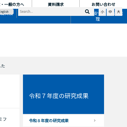
業・一般の方へ
資料請求
お問い合わせ
小
中
大
English
就職実績
地域連携
国際交流・安全保障輸出管
理
した
ト
令和７年度の研究成果
セミフ
令和８年度の研究成果