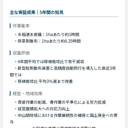
主な実証成果｜5年間の知見
作業能率
・水稲湛水直播：1haあたり約1時間
・除草剤散布：1haあたり約0.25時間
収量評価
・4年間平均では移植栽培比で若干減収
・新型粒剤散布装置と高精度自動飛行を導入した直近3年
間では
・移植栽培比 平均3％減まで改善
経営・地域効果
・育苗作業の削減、春作業の平準化による労力低減
・経営面積拡大への対応力向上
・中山間地域における作業継続性の確保と国土保全への寄
与