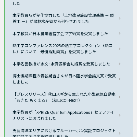
した
本学教員らが制作協力した『土地改良施設管理基準 － 頭
首工 －』が農林水産省から刊行されました
本学教員が日本農業経営学会で学術賞を受賞しました
熱工学コンファレンス2025の熱工学コレクション（熱コ
レ）において「最優秀動画賞」を受賞しました
本学名誉教授が水文･水資源学会功績賞を受賞しました
博士後期課程の青谷晃吉さんが日本陸水学会論文賞で受賞
しました
【プレスリリース】秋田スギから生まれた小型電気自動車
「あきた もくまる」（秋田COI-NEXT）
本学教員が「XPRIZE Quantum Applications」セミファイ
ナリストに選ばれました
男鹿海洋エリアにおけるブルーカーボン実証プロジェクト
等に関する協定を締結しました