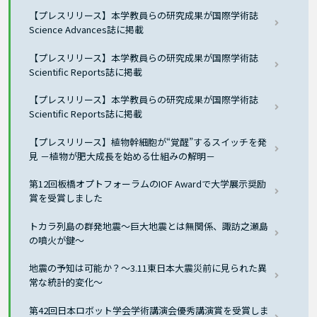
【プレスリリース】本学教員らの研究成果が国際学術誌
Science Advances誌に掲載
【プレスリリース】本学教員らの研究成果が国際学術誌
Scientific Reports誌に掲載
【プレスリリース】本学教員らの研究成果が国際学術誌
Scientific Reports誌に掲載
【プレスリリース】植物幹細胞が“覚醒”するスイッチを発
見 －植物が肥大成長を始める仕組みの解明－
第12回板橋オプトフォーラムのIOF Awardで大学展示奨励
賞を受賞しました
トカラ列島の群発地震～巨大地震とは無関係、諏訪之瀬島
の噴火が鍵～
地震の予知は可能か？～3.11東日本大震災前に見られた異
常な統計的変化～
第42回日本ロボット学会学術講演会優秀講演賞を受賞しま