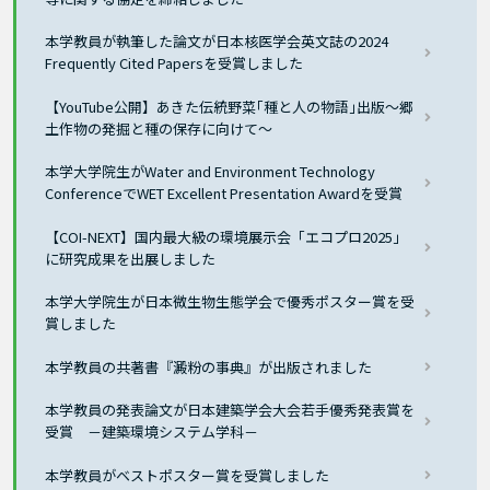
本学教員が執筆した論文が日本核医学会英文誌の2024
Frequently Cited Papersを受賞しました
【YouTube公開】あきた伝統野菜｢種と人の物語｣出版～郷
土作物の発掘と種の保存に向けて～
本学大学院生がWater and Environment Technology
ConferenceでWET Excellent Presentation Awardを受賞
【COI-NEXT】国内最大級の環境展示会「エコプロ2025」
に研究成果を出展しました
本学大学院生が日本微生物生態学会で優秀ポスター賞を受
賞しました
本学教員の共著書『澱粉の事典』が出版されました
本学教員の発表論文が日本建築学会大会若手優秀発表賞を
受賞 －建築環境システム学科－
本学教員がベストポスター賞を受賞しました