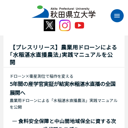
本
文
へ
ス
キ
ッ
プ
【プレスリリース】農業用ドローンによる
｢水稲湛水直播農法｣実践マニュアルを公
開
ドローン×衛星測位で稲作を変える
5年間の産学官実証が結実――水稲湛水直播の全国
展開へ
農業用ドローンによる「水稲湛水直播農法」実践マニュアル
を公開
― 食料安全保障と中山間地域保全に資する次