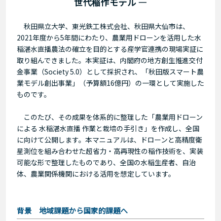
世代稲作モデル ―
秋田県立大学、東光鉄工株式会社、秋田県大仙市は、
2021年度から5年間にわたり、農業用ドローンを活用した水
稲湛水直播農法の確立を目的とする産学官連携の現場実証に
取り組んできました。本実証は、内閣府の地方創生推進交付
金事業（Society 5.0）として採択され、「秋田版スマート農
業モデル創出事業」（予算額16億円）の一環として実施した
ものです。
このたび、その成果を体系的に整理した「農業用ドローン
による 水稲湛水直播 作業と栽培の手引き」を作成し、全国
に向けて公開します。本マニュアルは、ドローンと高精度衛
星測位を組み合わせた超省力・高再現性の稲作技術を、実装
可能な形で整理したものであり、全国の水稲生産者、自治
体、農業関係機関における活用を想定しています。
背景 地域課題から国家的課題へ