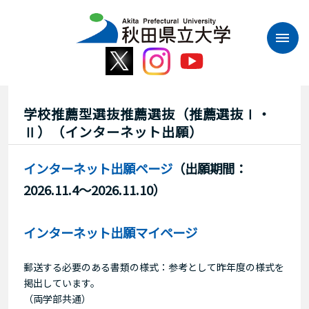
本
文
へ
ス
キ
ッ
プ
学校推薦型選抜推薦選抜（推薦選抜Ⅰ・
Ⅱ）（インターネット出願）
インターネット出願ページ
（出願期間：
2026.11.4～2026.11.10）
インターネット出願マイページ
郵送する必要のある書類の様式：参考として昨年度の様式を
掲出しています。
（両学部共通）