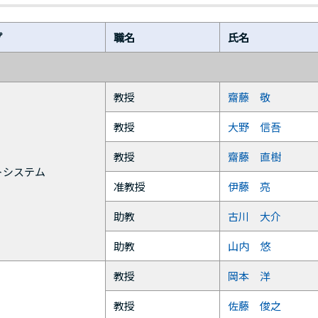
プ
職名
氏名
教授
齋藤 敬
教授
大野 信吾
教授
齋藤 直樹
トシステム
准教授
伊藤 亮
助教
古川 大介
助教
山内 悠
教授
岡本 洋
教授
佐藤 俊之