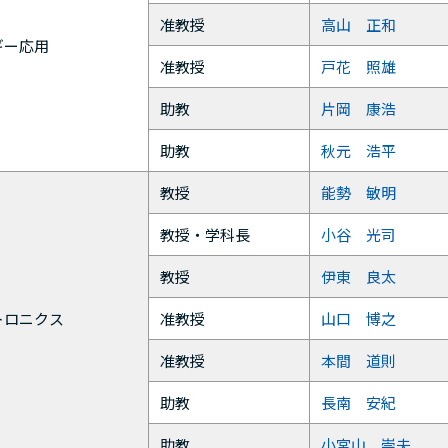
准教授
高山 正和
ギー応用
准教授
戸花 照雄
助教
片岡 康浩
助教
秋元 浩平
教授
能勢 敏明
教授・学科長
小谷 光司
教授
伊東 良太
トロニクス
准教授
山口 博之
准教授
本間 道則
助教
長南 安紀
助教
小宮山 崇夫