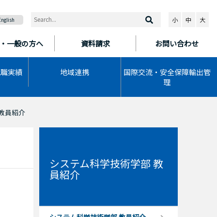
小
中
大
English
・一般の方へ
資料請求
お問い合わせ
就職実績
地域連携
国際交流・安全保障輸出管
理
教員紹介
システム科学技術学部 教
員紹介