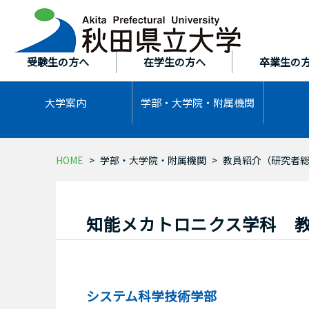
本
文
へ
ス
受験生の方へ
在学生の方へ
卒業生の
キ
ッ
大学案内
学部・大学院・
附属機関
プ
HOME
学部・大学院・附属機関
教員紹介（研究者
知能メカトロニクス学科 
システム科学技術学部