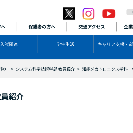
方へ
保護者の方へ
交通アクセス
企業
入試関連
学生生活
キャリア支援・
総覧）
システム科学技術学部 教員紹介
知能メカトロニクス学科 
教員紹介