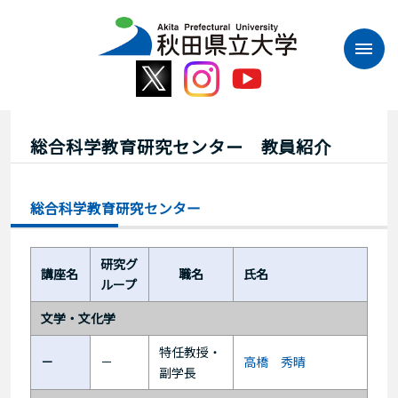
本
文
へ
ス
キ
ッ
プ
総合科学教育研究センター 教員紹介
総合科学教育研究センター
研究グ
講座名
職名
氏名
ループ
文学・文化学
特任教授・
－
－
高橋 秀晴
副学長