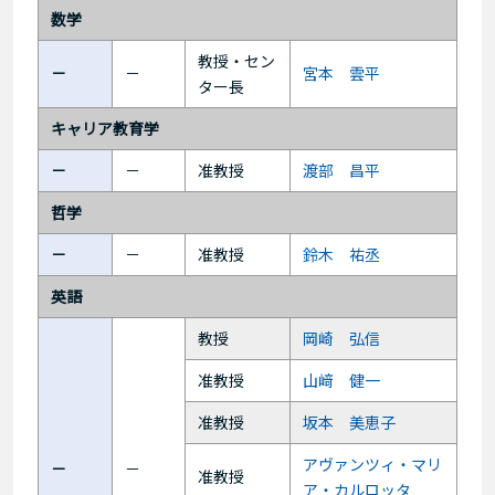
数学
教授・セン
－
－
宮本 雲平
ター長
キャリア教育学
－
－
准教授
渡部 昌平
哲学
－
－
准教授
鈴木 祐丞
英語
教授
岡崎 弘信
准教授
山﨑 健一
准教授
坂本 美恵子
アヴァンツィ・マリ
－
－
准教授
ア・カルロッタ