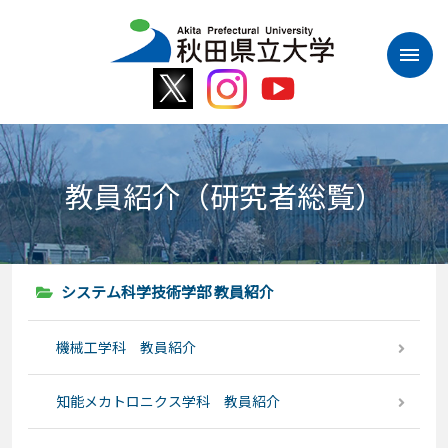
本
文
へ
ス
キ
ッ
プ
教員紹介（研究者総覧）
システム科学技術学部 教員紹介
機械工学科 教員紹介
知能メカトロニクス学科 教員紹介