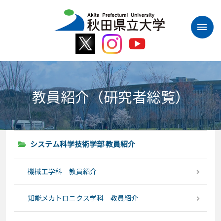
本
文
へ
ス
キ
ッ
プ
教員紹介（研究者総覧）
システム科学技術学部 教員紹介
機械工学科 教員紹介
知能メカトロニクス学科 教員紹介