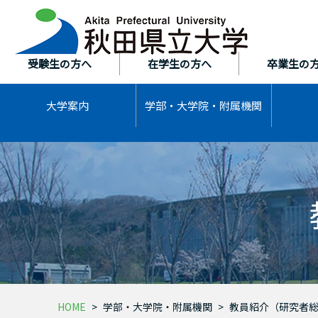
本
文
へ
ス
受験生の方へ
在学生の方へ
卒業生の
キ
ッ
大学案内
学部・大学院・
附属機関
プ
HOME
学部・大学院・附属機関
教員紹介（研究者