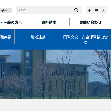
小
中
大
English
・一般の方へ
資料請求
お問い合わせ
就職実績
地域連携
国際交流・安全保障輸出管
理
）