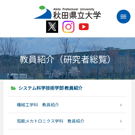
本
文
へ
ス
キ
ッ
プ
教員紹介（研究者総覧）
システム科学技術学部 教員紹介
機械工学科 教員紹介
知能メカトロニクス学科 教員紹介