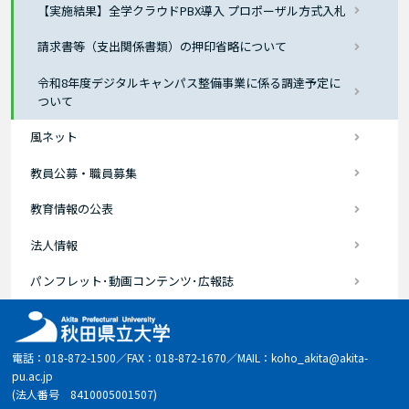
【実施結果】全学クラウドPBX導入 プロポーザル方式入札
請求書等（支出関係書類）の押印省略について
令和8年度デジタルキャンパス整備事業に係る調達予定に
ついて
風ネット
教員公募・職員募集
教育情報の公表
法人情報
パンフレット･動画コンテンツ･広報誌
電話：018-872-1500／FAX：018-872-1670／MAIL：koho_akita@akita-
pu.ac.jp
(法人番号 8410005001507)