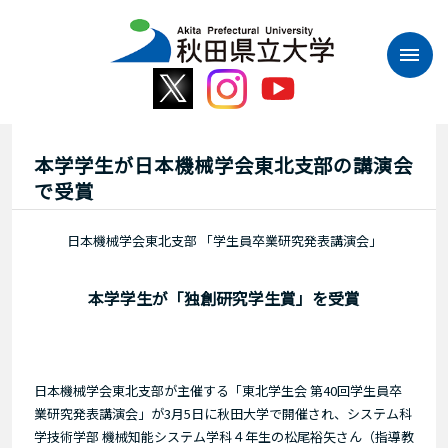
本
文
へ
ス
キ
ッ
プ
本学学生が日本機械学会東北支部の講演会
で受賞
日本機械学会東北支部 「学生員卒業研究発表講演会」
本学学生が「独創研究学生賞」を受賞
日本機械学会東北支部が主催する「東北学生会 第40回学生員卒
業研究発表講演会」が3月5日に秋田大学で開催され、システム科
学技術学部 機械知能システム学科４年生の松尾裕矢さん（指導教