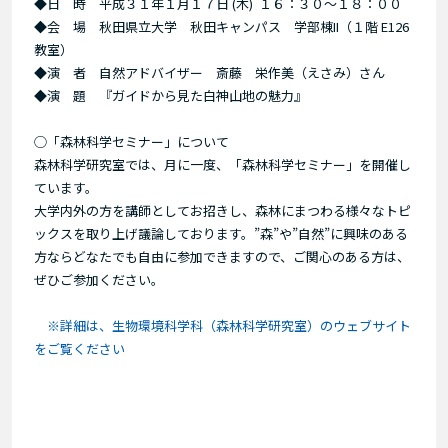
◆日 時 平成３１年１月１７日 (木) １６：３０～１８：００
◆会 場 秋田県立大学 秋田キャンパス 学部棟II（１階 E126
教室）
◆演 者 自然アドバイザー 斎藤 栄作美（えさみ）さん
◆演 題 『ガイドから見た白神山地の魅力』
◯「森林科学セミナー」について
森林科学研究室では、月に一度、「森林科学セミナー」を開催し
ています。
大学内外の方を講師としてお招きし、森林にまつわる様々なトピ
ックスを取り上げ議論しております。”森”や”自然”に興味のある
方ならどなたでも自由に参加できますので、ご関心のある方は、
ぜひご参加ください。
※詳細は、生物環境科学科（森林科学研究室）のウェブサイト
をご覧ください