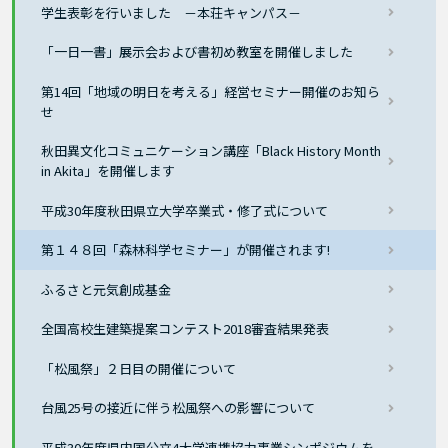
学生表彰を行いました －本荘キャンパス－
「一日一書」展示会および書初め教室を開催しました
第14回「地域の明日を考える」経営セミナー開催のお知ら
せ
秋田異文化コミュニケーション講座「Black History Month
in Akita」を開催します
平成30年度秋田県立大学卒業式・修了式について
第１４８回「森林科学セミナー」が開催されます!
ふるさと元気創成基金
全国高校生建築提案コンテスト2018審査結果発表
「松風祭」２日目の開催について
台風25号の接近に伴う松風祭への影響について
平成30年度県内国公立4大学連携協力事業シンポジウムを