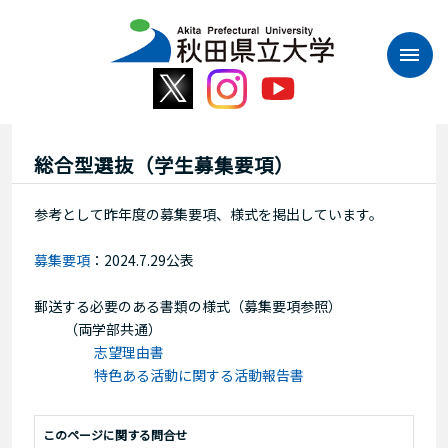
本
文
へ
ス
キ
ッ
プ
総合型選抜（学生募集要項）
参考として昨年度の募集要項、様式を掲出しています。
募集要項
：2024.7.29公表
郵送する必要のある書類の様式（募集要項参照）
（両学部共通）
志望理由書
特色ある活動に関する活動報告書
このページに関する問合せ