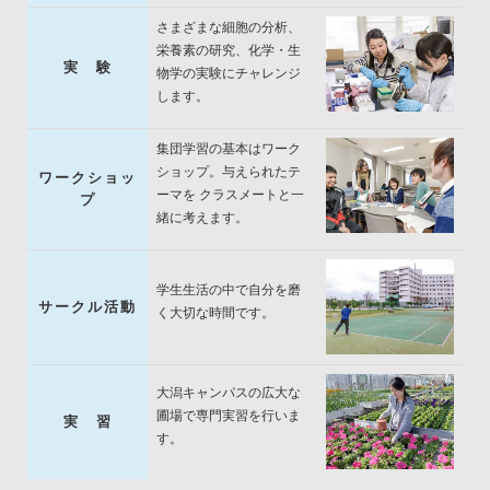
さまざまな細胞の分析、
栄養素の研究、化学・生
実 験
物学の実験にチャレンジ
します。
集団学習の基本はワーク
ショップ。与えられたテ
ワークショッ
ーマを クラスメートと一
プ
緒に考えます。
学生生活の中で自分を磨
サークル活動
く大切な時間です。
大潟キャンパスの広大な
圃場で専門実習を行いま
実 習
学生生活・サークル
す。