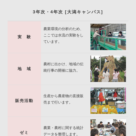
CAMPUS LIFE
3年次・4年次 [大潟キャンパス]
農業環境の分析のため、
ここでは水流の実験をし
実 験
ています。
農村に出かけ、地域の伝
地 域
統行事の開催に協力。
生産から農産物の直接販
販売活動
売まで行います。
農業・農村に関する統計
ゼミ
データを整理します。