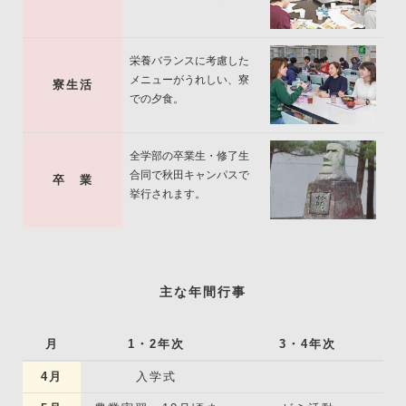
栄養バランスに考慮した
メニューがうれしい、寮
寮生活
での夕食。
全学部の卒業生・修了生
合同で秋田キャンパスで
卒 業
挙行されます。
主な年間行事
月
1・2年次
3・4年次
4月
入学式