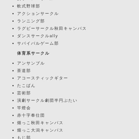
軟式野球部
アクションサークル
ランニング部
ラグビーサークル秋田キャンパス
ダンスサークルally
サバイバルゲーム部
体育系サークル
アンサンブル
茶道部
アコースティックギター
たこばん
芸術部
演劇サークル劇団半円ぶたい
竿燈会
赤十字奉仕団
畑っこ秋田キャンパス
畑っこ大潟キャンパス
もじ部