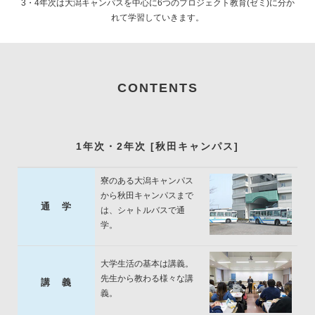
3・4年次は大潟キャンパスを中心に6つのプロジェクト教育(ゼミ)に分か
れて学習していきます。
CONTENTS
1年次・2年次 [秋田キャンパス]
寮のある大潟キャンパス
から秋田キャンパスまで
通 学
は、シャトルバスで通
学。
大学生活の基本は講義。
先生から教わる様々な講
講 義
義。